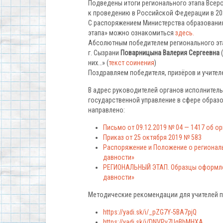
Подведены итоги регионального этапа Всеро
к проведению в Российской Федерации в 202
С распоряжением Министерства образования
этапа» можно ознакомиться
здесь.
Абсолютным победителем регионального эта
г. Сызрани
Поварницына Валерия Сергеевна
(
них…» (
текст соинения
)
Поздравляем победителя, призёров и учителе
В адрес руководителей органов исполните
государственной управление в сфере обра
направлено:
Письмо от 09.12.2019 № 04 — 1417 об о
Приказ от 25 октября 2019 № 583
Распоряжение и Положение о региональ
давности»
РЕГИОНАЛЬНЫЙ ЭТАП. Образцы оформлен
давности»
Методические рекомендации для учителей по
https://yadi.sk/i/_pZG7Y-5BA7pjQ
https://yadi.sk/i/DNVPv7UqBbMHXA