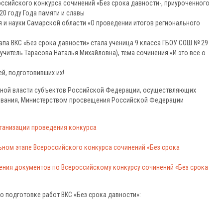
ссийского конкурса сочинений «Без срока давности-, приуроченного
0 году Года памяти и славы
 и науки Самарской области «О проведении итогов регионального
па ВКС «Без срока давности» стала ученица 9 класса ГБОУ СОШ № 29
учитель Тарасова Наталья Михайловна), тема сочинения «И это всё о
й, подготовивших их!
льной власти субъектов Российской Федерации, осуществляющих
зования, Министерством просвещения Российской Федерации
рганизации проведения конкурса
ном этапе Всероссийского конкурса сочинений «Без срока
ия документов по Всероссийскому конкурсу сочинений «Без срока
 подготовке работ ВКС «Без срока давности»: