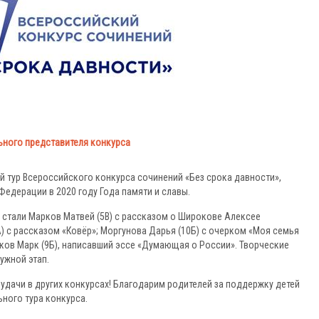
ьного представителя конкурса
й тур Всероссийского конкурса сочинений «Без срока давности»,
едерации в 2020 году Года памяти и славы.
 стали Марков Матвей (5В) с рассказом о Широкове Алексее
А) с рассказом «Ковёр»; Моргунова Дарья (10Б) с очерком «Моя семья
ков Марк (9Б), написавший эссе «Думающая о России». Творческие
ужной этап.
удачи в других конкурсах! Благодарим родителей за поддержку детей
ного тура конкурса.