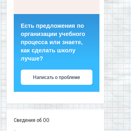
Есть предложения по
организации учебного
процесса или знаете,
как сделать школу
лучше?
Написать о проблеме
Сведения об ОО