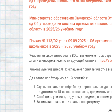
од О проведении школьного этапа Всероссийской
году
Министерство образования Самарской области От
од Об утверждении состава оргкомитета школьно
области в 2025/26 учебном году
Приказ № 113/02-уп от 09.09.2025 г. Об организ
школьников в 2025 – 2026 учебном году
Участники школьного этапа ВОШ, вы можете посмотрет
химии и информатике по следующей ссылке
https://e
Уважаемые учащиеся! Приглашаем принять участие в 
Для этого необходимо до 13 сентября:
Сдать согласие на обработку персональных данн
не достигших 18-летнего возраста, документы за
Сообщить учителю, ведущему предмет, о своем р
Активизировать свои знания по предмету.
Же