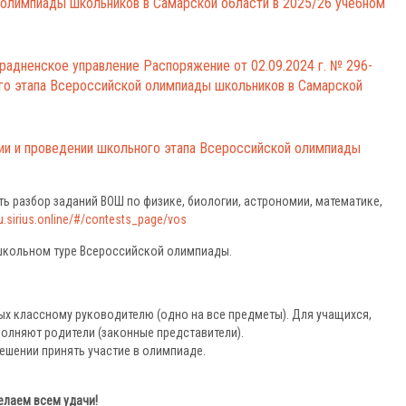
 олимпиады школьников в Самарской области в 2025/26 учебном
радненское управление Распоряжение от 02.09.2024 г. № 296-
го этапа Всероссийской олимпиады школьников в Самарской
ации и проведении школьного этапа Всероссийской олимпиады
ь разбор заданий ВОШ по физике, биологии, астрономии, математике,
du.sirius.online/#/contests_page/vos
школьном туре Всероссийской олимпиады.
ых классному руководителю (одно на все предметы). Для учащихся,
полняют родители (законные представители).
ешении принять участие в олимпиаде.
лаем всем удачи!