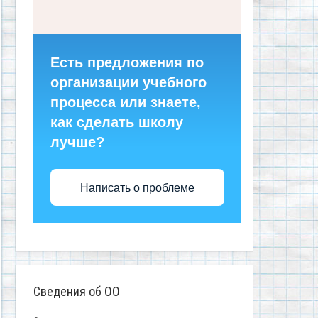
Есть предложения по
организации учебного
процесса или знаете,
как сделать школу
лучше?
Написать о проблеме
Сведения об ОО