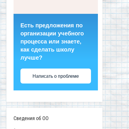
Есть предложения по
организации учебного
процесса или знаете,
как сделать школу
лучше?
Написать о проблеме
Сведения об ОО