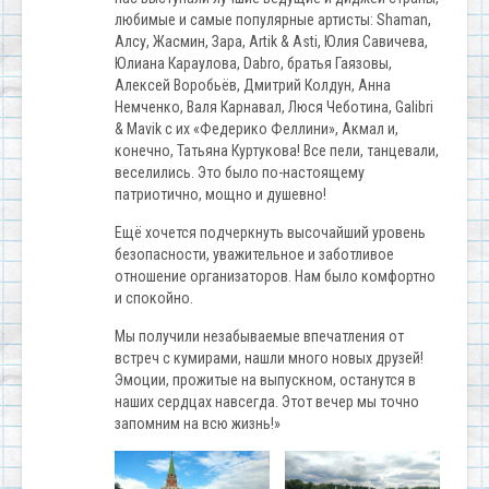
любимые и самые популярные артисты: Shaman,
Алсу, Жасмин, Зара, Artik & Asti, Юлия Савичева,
Юлиана Караулова, Dabro, братья Гаязовы,
Алексей Воробьёв, Дмитрий Колдун, Анна
Немченко, Валя Карнавал, Люся Чеботина, Galibri
& Mavik с их «Федерико Феллини», Акмал и,
конечно, Татьяна Куртукова! Все пели, танцевали,
веселились. Это было по-настоящему
патриотично, мощно и душевно!
Ещё хочется подчеркнуть высочайший уровень
безопасности, уважительное и заботливое
отношение организаторов. Нам было комфортно
и спокойно.
Мы получили незабываемые впечатления от
встреч с кумирами, нашли много новых друзей!
Эмоции, прожитые на выпускном, останутся в
наших сердцах навсегда. Этот вечер мы точно
запомним на всю жизнь!»