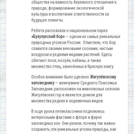
общества на важность бережного отношения к
природе, формирование экологической
культуры и воспитание ответственности за
будущее планеты.
Ребята рассказали о национальном парке
«Бузулукский бор»
— одном из самых уникальных
природных уголков России. Отметили, что бор
славится своими вековыми соснами, чистым
воздухом и редкими видами растений. Здесь
обитают лоси, косули, кабаны, а также
множество птиц, занесённых в Красную книгу.
Особое внимание было уделено
Жигулёвскому
заповеднику
— жемчужине Среднего Поволжья.
Заповедник расположен на живописных склонах
Жигулёвских гор и является домом для
множества редких и эндемичных видов.
В ходе урока пятиклассники поделились
интересными фактами о флоре и фауне
заповедных зон. Они узнали, почему так важно
сохранять эти уникальные уголки природы, как