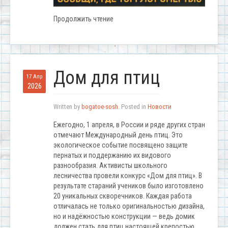
Продолжить чтение
Дом для птиц
17 Апр
2026
Written by
bogatoe-sosh
. Posted in
Новости
Ежегодно, 1 апреля, в России и ряде других стран
отмечают Международный день птиц. Это
экологическое событие посвящено защите
пернатых и поддержанию их видового
разнообразия. Активисты школьного
лесничества провели конкурс «Дом для птиц». В
результате стараний учеников было изготовлено
20 уникальных скворечников. Каждая работа
отличалась не только оригинальностью дизайна,
но и надёжностью конструкции — ведь домик
должен стать для птиц настоящей крепостью.