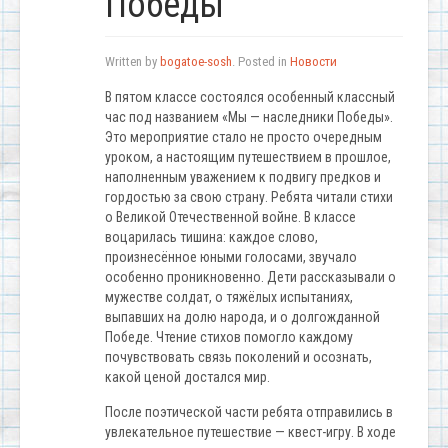
Победы
Written by
bogatoe-sosh
. Posted in
Новости
В пятом классе состоялся особенный классный
час под названием «Мы — наследники Победы».
Это мероприятие стало не просто очередным
уроком, а настоящим путешествием в прошлое,
наполненным уважением к подвигу предков и
гордостью за свою страну. Ребята читали стихи
о Великой Отечественной войне. В классе
воцарилась тишина: каждое слово,
произнесённое юными голосами, звучало
особенно проникновенно. Дети рассказывали о
мужестве солдат, о тяжёлых испытаниях,
выпавших на долю народа, и о долгожданной
Победе. Чтение стихов помогло каждому
почувствовать связь поколений и осознать,
какой ценой достался мир.
После поэтической части ребята отправились в
увлекательное путешествие — квест-игру. В ходе