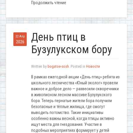
Продолжить чтение
День птиц в
22 Апр
2026
Бузулукском бору
Written by
bogatoe-sosh
. Posted in
Новости
В рамках ежегодной акции «День птиц» ребята из
школьного лесничества «Юный эколог» провели
важное и доброе дело — развесили скворечники
в живописном лесном массиве Бузулукского
бора. Теперь пернатые жители бора получили
безопасные и тёплые жилища, где смогут
выводить потомство. Такие инициативы
особенно важны весной, когда птицы активно
ищут места для гнездования. Участие в
подобных мероприятиях формирует у детей