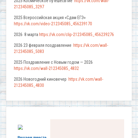
2025 Космическое путешесвтие
https://vk.com/wall-
212345085_3297
2025 Всероссийская акция «Сдам ЕГЭ»
https://vk.com/video-212345085_456239170
2026 8 марта
https://vk.com/clip-212345085_456239276
2026 23 февраля поздравление
https://vk.com/wall-
212345085_5083
2025 Поздравление с Новым годом — 2026
https://vk.com/wall-212345085_4832
2026 Новогодний киновечер
https://vk.com/wall-
212345085_4830
Решаем вместе